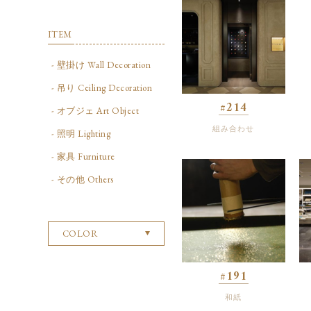
ITEM
- 壁掛け Wall Decoration
- 吊り Ceiling Decoration
#214
- オブジェ Art Object
組み合わせ
- 照明 Lighting
- 家具 Furniture
- その他 Others
COLOR
#191
和紙