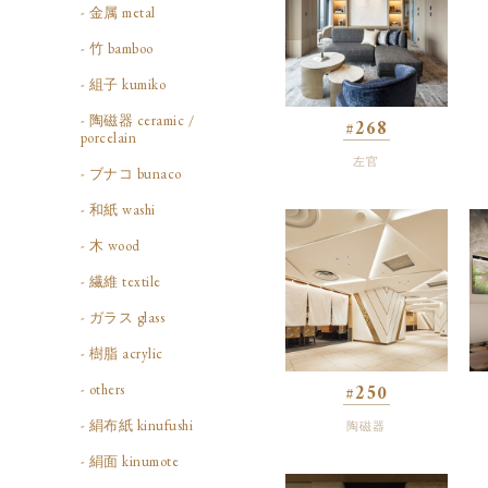
- 金属 metal
- 竹 bamboo
- 組子 kumiko
- 陶磁器 ceramic /
#268
porcelain
左官
- ブナコ bunaco
- 和紙 washi
- 木 wood
- 繊維 textile
- ガラス glass
- 樹脂 acrylic
#250
- others
- 絹布紙 kinufushi
陶磁器
- 絹面 kinumote