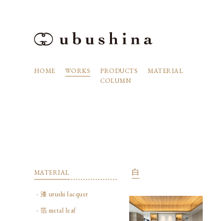
HOME
WORKS
PRODUCTS
MATERIAL
COLUMN
白
MATERIAL
- 漆 urushi lacquer
- 箔 metal leaf