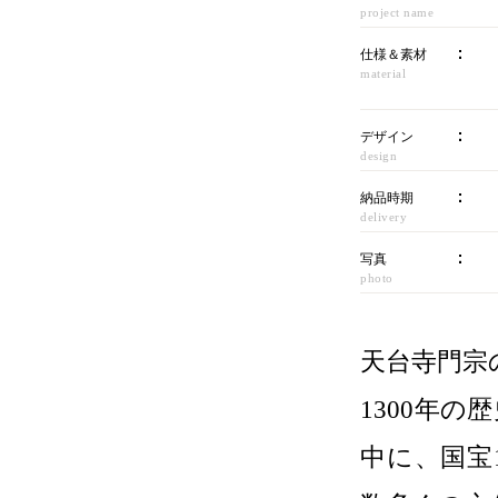
project name
仕様＆素材
material
デザイン
design
納品時期
delivery
写真
photo
天台寺門宗
1300年
中に、国宝1