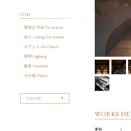
ITEM
- 壁掛け Wall Decoration
- 吊り Ceiling Decoration
- オブジェ Art Object
- 照明 Lighting
- 家具 Furniture
- その他 Others
COLOR
WORKS DE
事例