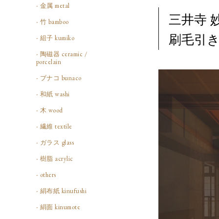
- 金属 metal
三井寺 
- 竹 bamboo
刷毛引き
- 組子 kumiko
- 陶磁器 ceramic /
porcelain
- ブナコ bunaco
- 和紙 washi
- 木 wood
- 繊維 textile
- ガラス glass
- 樹脂 acrylic
- others
- 絹布紙 kinufushi
- 絹面 kinumote