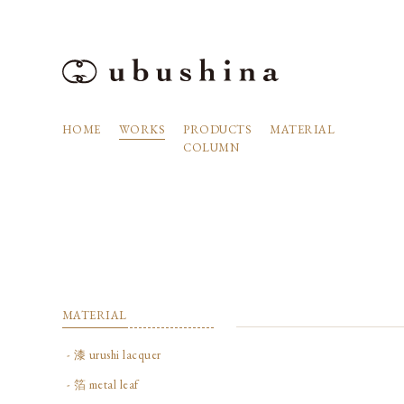
HOME
WORKS
PRODUCTS
MATERIAL
COLUMN
MATERIAL
- 漆 urushi lacquer
- 箔 metal leaf