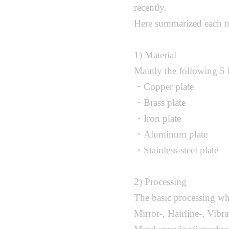
recently.
Here summarized each met
1) Material
Mainly the following 5 k
・Copper plate
・Brass plate
・Iron plate
・Aluminum plate
・Stainless-steel plate
2) Processing
The basic processing whi
Mirror-, Hairline-, Vibr