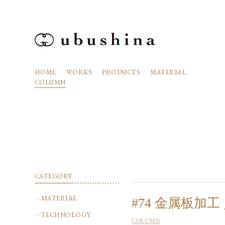
HOME
WORKS
PRODUCTS
MATERIAL
COLUMN
CATEGORY
MATERIAL
#74 金属板加工 ／ M
TECHNOLOGY
COLUMN