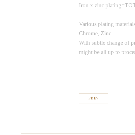
Iron x zinc plating=TO
Various plating materials
Chrome, Zinc...
With subtle change of pr
might be all up to proce
PREV