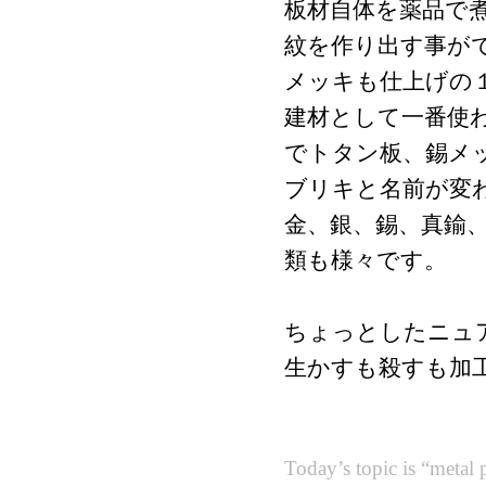
板材自体を薬品で
紋を作り出す事が
メッキも仕上げの
建材として一番使
でトタン板、
錫メ
ブリキと名前が変
金、銀、錫、真鍮
類も様々です。
ちょっとしたニュ
生かすも殺すも加
Today’s topic is “metal 