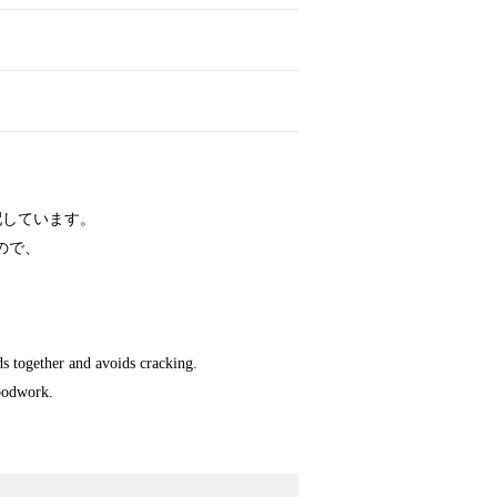
配しています。
ので、
ds together and avoids cracking.
woodwork.