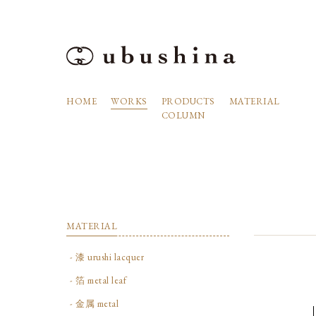
HOME
WORKS
PRODUCTS
MATERIAL
COLUMN
MATERIAL
- 漆 urushi lacquer
- 箔 metal leaf
- 金属 metal