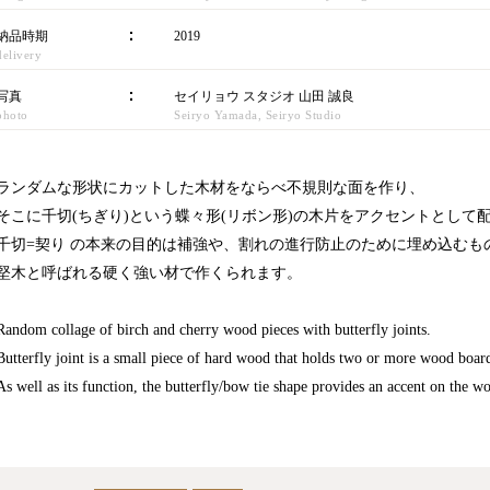
納品時期
2019
delivery
写真
セイリョウ スタジオ 山田 誠良
photo
Seiryo Yamada, Seiryo Studio
ランダムな形状にカットした木材をならべ不規則な面を作り、
そこに千切(ちぎり)という蝶々形(リボン形)の木片をアクセントとして
千切=契り の本来の目的は補強や、割れの進行防止のために埋め込むも
堅木と呼ばれる硬く強い材で作くられます。
Random collage of birch and cherry wood pieces with butterfly joints.
Butterfly joint is a small piece of hard wood that holds two or more wood boar
As well as its function, the butterfly/bow tie shape provides an accent on the 