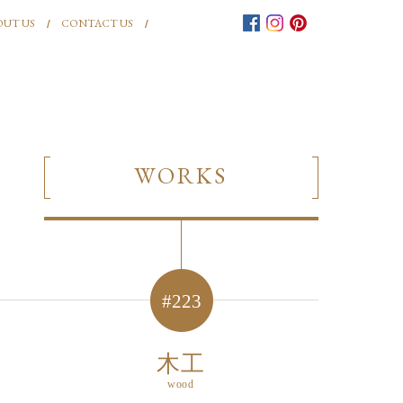
OUT US
CONTACT US
WORKS
#223
木工
wood