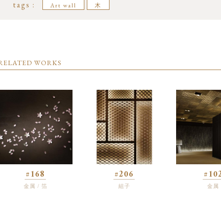
tags :
Art wall
木
RELATED WORKS
#168
#206
#10
金属 / 箔
組子
金属