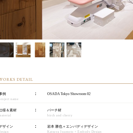
WORKS DETAIL
事例
OSADA Tokyo Showroom 02
project name
仕様＆素材
バーチ材
material
birch and cherry
デザイン
岩本 勝也＋エンバディデザイン
design
Katsuya Iwamoto + Embody Design