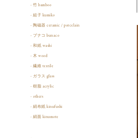
- 竹 bamboo
- 組子 kumiko
- 陶磁器 ceramic / porcelain
- ブナコ bunaco
- 和紙 washi
- 木 wood
- 繊維 textile
- ガラス glass
- 樹脂 acrylic
- others
- 絹布紙 kinufushi
- 絹面 kinumote