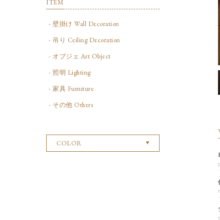
ITEM
- 壁掛け Wall Decoration
- 吊り Ceiling Decoration
- オブジェ Art Object
- 照明 Lighting
- 家具 Furniture
- その他 Others
COLOR