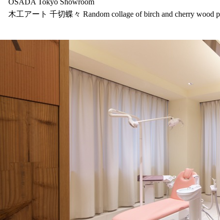
OSADA Tokyo Showroom
木工アート 千切蝶々 Random collage of birch and cherry wood pieces 