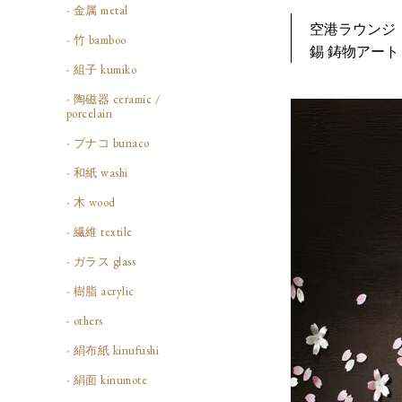
- 金属 metal
空港ラウンジ
- 竹 bamboo
錫 鋳物アート
- 組子 kumiko
- 陶磁器 ceramic /
porcelain
- ブナコ bunaco
- 和紙 washi
- 木 wood
- 繊維 textile
- ガラス glass
- 樹脂 acrylic
- others
- 絹布紙 kinufushi
- 絹面 kinumote