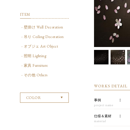
ITEM
- 壁掛け Wall Decoration
- 吊り Ceiling Decoration
- オブジェ Art Object
- 照明 Lighting
- 家具 Furniture
- その他 Others
WORKS DETAIL
COLOR
事例
project name
仕様＆素材
material