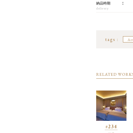
納品時期
delivery
tags :
Ar
RELATED WORK
#234