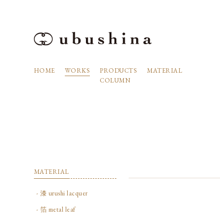
HOME
WORKS
PRODUCTS
MATERIAL
COLUMN
MATERIAL
- 漆 urushi lacquer
- 箔 metal leaf