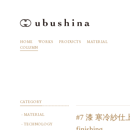
HOME
WORKS
PRODUCTS
MATERIAL
COLUMN
CATEGORY
MATERIAL
#7 漆 寒冷紗仕上げ ／
TECHNOLOGY
finishing